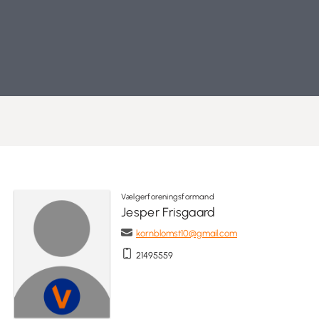
Vælgerforeningsformand
Jesper Frisgaard
kornblomst10@gmail.com
21495559