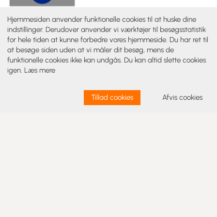
Hjemmesiden anvender funktionelle cookies til at huske dine
Vælgerforeningsbestyrelsesmedlem
indstillinger. Derudover anvender vi værktøjer til besøgsstatistik
Henrik Buus
for hele tiden at kunne forbedre vores hjemmeside. Du har ret til
hbuu80@gmail.com
at besøge siden uden at vi måler dit besøg, mens de
funktionelle cookies ikke kan undgås. Du kan altid slette cookies
61100275
igen.
Læs mere
Tillad cookies
Afvis cookies
Vælgerforeningsbestyrelsesmedlem
Kaj Møller Kristensen
honningfloj@gmail.com
22952037
Vælgerforeningsbestyrelsesmedlem