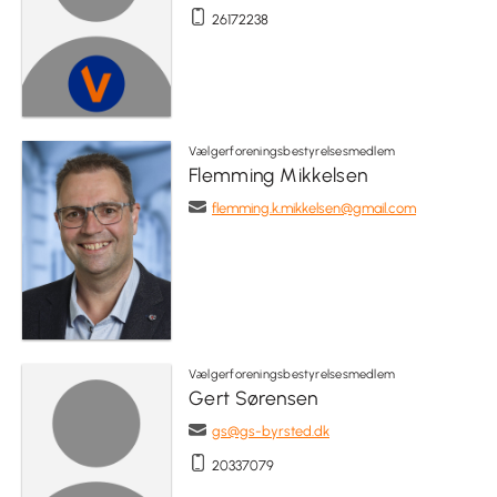
26172238
Vælgerforeningsbestyrelsesmedlem
Flemming Mikkelsen
flemming.k.mikkelsen@gmail.com
Vælgerforeningsbestyrelsesmedlem
Gert Sørensen
gs@gs-byrsted.dk
20337079