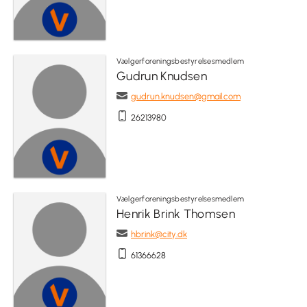
Vælgerforeningsbestyrelsesmedlem
Gudrun Knudsen
gudrun.knudsen@gmail.com
26213980
Vælgerforeningsbestyrelsesmedlem
Henrik Brink Thomsen
hbrink@city.dk
61366628