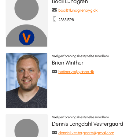
Bodil Lundgren
bodil@lundgrenbyg.dk
23681598
Vælgerforeningsbestyrelsesmedlem
Brian Winther
betinarye@yahoo.dk
Vælgerforeningsbestyrelsesmedlem
Dennis Langdahl Vestergaard
dennis.l.vestergaard@gmail.com